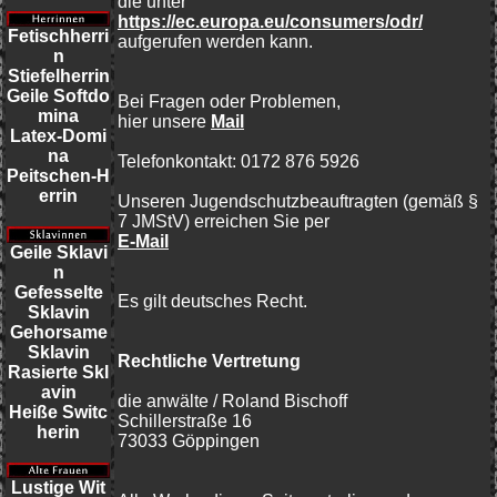
die unter
https://ec.europa.eu/consumers/odr/
Fetischherri
aufgerufen werden kann.
n
Stiefelherrin
Geile Softdo
Bei Fragen oder Problemen,
mina
hier unsere
Mail
Latex-Domi
na
Telefonkontakt: 0172 876 5926
Peitschen-H
errin
Unseren Jugendschutzbeauftragten (gemäß §
7 JMStV) erreichen Sie per
E-Mail
Geile Sklavi
n
Gefesselte
Es gilt deutsches Recht.
Sklavin
Gehorsame
Sklavin
Rechtliche Vertretung
Rasierte Skl
avin
die anwälte / Roland Bischoff
Heiße Switc
Schillerstraße 16
herin
73033 Göppingen
Lustige Wit