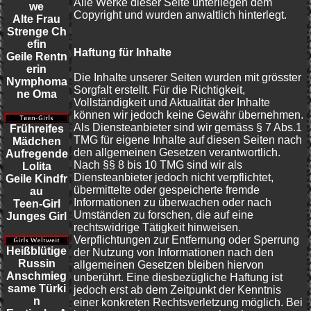
Alle Werke dieser Seite unterliegen dem
we
Copyright und wurden anwaltlich hinterlegt.
Alte Frau
Strenge Ch
efin
Haftung für Inhalte
Geile Rentn
erin
Die Inhalte unserer Seiten wurden mit grösster
Nymphoma
Sorgfalt erstellt. Für die Richtigkeit,
ne Oma
Vollständigkeit und Aktualität der Inhalte
können wir jedoch keine Gewähr übernehmen.
Als Diensteanbieter sind wir gemäss § 7 Abs.1
Frühreifes
TMG für eigene Inhalte auf diesen Seiten nach
Mädchen
den allgemeinen Gesetzen verantwortlich.
Aufregende
Nach §§ 8 bis 10 TMG sind wir als
Lolita
Diensteanbieter jedoch nicht verpflichtet,
Geile Kindfr
übermittelte oder gespeicherte fremde
au
Informationen zu überwachen oder nach
Teen-Girl
Umständen zu forschen, die auf eine
Junges Girl
rechtswidrige Tätigkeit hinweisen.
Verpflichtungen zur Entfernung oder Sperrung
Heißblütige
der Nutzung von Informationen nach den
Russin
allgemeinen Gesetzen bleiben hiervon
Anschmieg
unberührt. Eine diesbezügliche Haftung ist
same Türki
jedoch erst ab dem Zeitpunkt der Kenntnis
n
einer konkreten Rechtsverletzung möglich. Bei