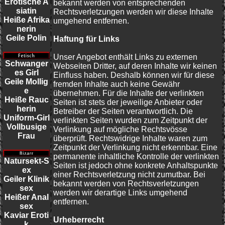
Erotische A
bekannt werden von entsprechenden
siatin
Rechtsverletzungen werden wir diese Inhalte
Heiße Afrika
umgehend entfernen.
nerin
Geile Polin
Haftung für Links
Unser Angebot enthält Links zu externen
Schwanger
Webseiten Dritter, auf deren Inhalte wir keinen
es Girl
Einfluss haben. Deshalb können wir für diese
Geile Mollig
fremden Inhalte auch keine Gewähr
e
übernehmen. Für die Inhalte der verlinkten
Heiße Rauc
Seiten ist stets der jeweilige Anbieter oder
herin
Betreiber der Seiten verantwortlich. Die
Uniform-Girl
verlinkten Seiten wurden zum Zeitpunkt der
Vollbusige
Verlinkung auf mögliche Rechtsvösse
Frau
überprüft. Rechtswidrige Inhalte waren zum
Zeitpunkt der Verlinkung nicht erkennbar. Eine
permanente inhaltliche Kontrolle der verlinkten
Natursekt-S
Seiten ist jedoch ohne konkrete Anhaltspunkte
ex
einer Rechtsverletzung nicht zumutbar. Bei
Geiler Klinik
bekannt werden von Rechtsverletzungen
sex
werden wir derartige Links umgehend
Heißer Anal
entfernen.
sex
Kaviar Eroti
Urheberrecht
k